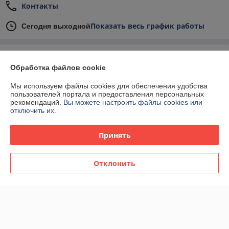
Контакты
Показать весь график работы
Сегодня выходной
Отзывы о магазине
Обработка файлов cookie
У компании пока нет отзывов, добавьте первый
Мы используем файлы cookies для обеспечения удобства
пользователей портала и предоставления персональных
рекомендаций.
Вы можете настроить файлы cookies или
О нас
отключить их.
Контакты
Принять
Доставка и оплата
Отклонить
График работы
Полная версия сайта
Политика обработки cookies